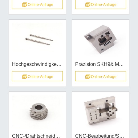
Online-Anfrage
Online-Anfrage
Hochgeschwindigkeitsstahl SKH51&1.3343 Präzisionskernstifte Rundstempel Genauigkeit innerhalb ±0,005mm
Präzision SKH9& M2 Formteile Schleifen-CNC-WEDM bearbeitet +-0,002mm Automobil Kabelbaum Formeinsätze
Online-Anfrage
Online-Anfrage
CNC-/Drahtschneiden von SCM440 und 1.7225 legiertem Stahl, für Schrägverzahnungen von Motoren und mechanische Komponenten für Kraftfahrzeuge.
CNC-Bearbeitung/Schleifen/Drahtschneiden für Stanzformkomponenten